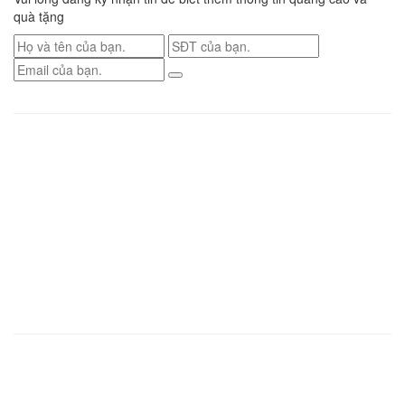
quà tặng
Renew Confidence
| Việt Nam
Tp.Hồ Chí Minh
Địa chỉ
: S2.02 VINHOME GRAND PARK, Nguyễn xiễn P. Long Thạnh Mỹ TP
Thủ Đức
Điện thoại
: 0936 559 081
Tp.Hà Nội
Địa chỉ
: Phòng 708 Toà No.17-3, Khu Đô Thị Mới Sài Đồng, Phố Nguyễn
Lam, Phường Phúc Đồng, Quận Long Biên, Thành phố Hà Nội
Điện thoại
: 093 995 8555
Renew Confidence
| Trụ sở chính tại Singapore
Asia Medical Supplies P.L
Địa chỉ
: 7 Kallang Place, #07-10 Singapore 339153
Điện thoại
: +65 62951190