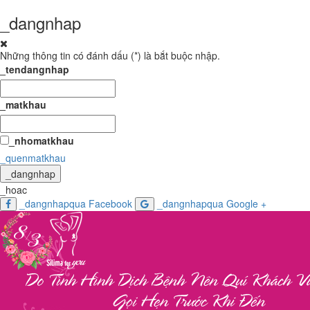
_dangnhap
Những thông tin có đánh dấu (
*
) là bắt buộc nhập.
_tendangnhap
_matkhau
_nhomatkhau
_quenmatkhau
_dangnhap
_hoac
_dangnhapqua Facebook
_dangnhapqua Google +