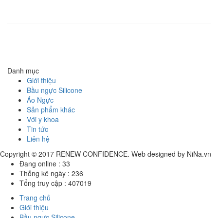
Renew Confidence
| Malaysia
Asmedipro SDN BHD
Địa chỉ
: No.7, Jalan BRP5/8A, BuKit Rahman Putra 47000 Sungai Buloh,
Selangor D.E.Malaysia
Điện thoại
: +603 6150132
Danh mục
Giới thiệu
Bầu ngực Silicone
Áo Ngực
Sản phẩm khác
Với y khoa
Tin tức
Liên hệ
Copyright © 2017
RENEW CONFIDENCE
. Web designed by
NiNa.vn
Đang online :
33
Thống kê ngày :
236
Tổng truy cập :
407019
Trang chủ
Giới thiệu
Bầu ngực Silicone