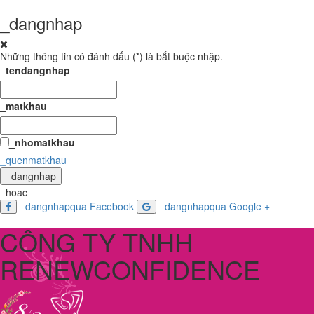
_dangnhap
Những thông tin có đánh dấu (
*
) là bắt buộc nhập.
_tendangnhap
_matkhau
_nhomatkhau
_quenmatkhau
_dangnhap
_hoac
_dangnhapqua Facebook
_dangnhapqua Google +
CÔNG TY TNHH
RENEWCONFIDENCE