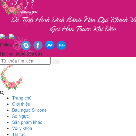
Follow us:
Hotline:
0936 559 081
Trang chủ
Giới thiệu
Bầu ngực Silicone
Áo Ngực
Sản phẩm khác
Với y khoa
Tin tức