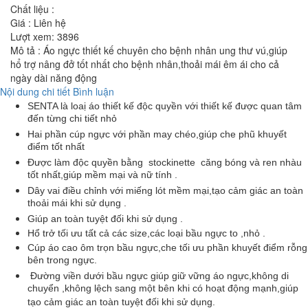
Chất liệu :
Giá :
Liên hệ
Lượt xem:
3896
Mô tả : Áo ngực thiết kế chuyên cho bệnh nhân ung thư vú,giúp
hổ trợ nâng đở tốt nhất cho bệnh nhân,thoải mái êm ái cho cả
ngày dài năng động
Nội dung chi tiết
Bình luận
SENTA là loaị áo thiết kế độc quyền với thiết kế được quan tâm
đến từng chi tiết nhỏ
Hai phần cúp ngực với phần may chéo,giúp che phũ khuyết
điểm tốt nhất
Được làm độc quyền bằng stockinette căng bóng và ren nhàu
tốt nhất,giúp mềm mại và nữ tính .
Dây vai điều chỉnh với miếng lót mềm mại,tạo cảm giác an toàn
thoải mái khi sử dụng .
Giúp an toàn tuyệt đối khi sử dụng .
Hổ trở tối ưu tất cả các size,các loại bầu ngực to ,nhỏ .
Cúp áo cao ôm trọn bầu ngực,che tối ưu phần khuyết điểm rỗng
bên trong ngực.
Đường viền dưới bầu ngực giúp giữ vững áo ngực,không di
chuyển ,không lệch sang một bên khi có hoạt động mạnh,giúp
tạo cảm giác an toàn tuyệt đối khi sử dụng.