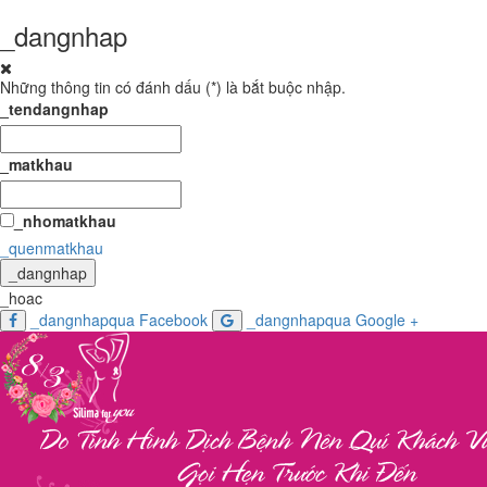
_dangnhap
Những thông tin có đánh dấu (
*
) là bắt buộc nhập.
_tendangnhap
_matkhau
_nhomatkhau
_quenmatkhau
_dangnhap
_hoac
_dangnhapqua Facebook
_dangnhapqua Google +