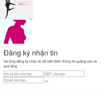
Đăng ký nhận tin
Vui lòng đăng ký nhận tin để biết thêm thông tin quảng cáo và
quà tặng
Renew Confidence
| Việt Nam
Tp.Hồ Chí Minh
Địa chỉ
: S2.02 VINHOME GRAND PARK, Nguyễn xiễn P. Long Thạnh Mỹ TP