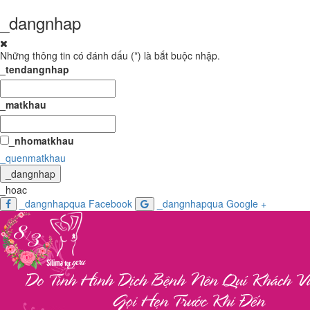
_dangnhap
Những thông tin có đánh dấu (
*
) là bắt buộc nhập.
_tendangnhap
_matkhau
_nhomatkhau
_quenmatkhau
_dangnhap
_hoac
_dangnhapqua Facebook
_dangnhapqua Google +