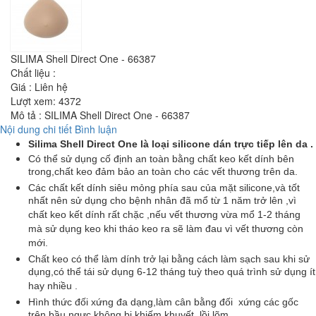
SILIMA Shell Direct One - 66387
Chất liệu :
Giá :
Liên hệ
Lượt xem:
4372
Mô tả : SILIMA Shell Direct One - 66387
Nội dung chi tiết
Bình luận
Silima Shell Direct One là loại silicone dán trực tiếp lên da .
Có thể sử dụng cố định an toàn bằng chất keo kết dính bên
trong,chất keo đảm bảo an toàn cho các vết thương trên da.
Các chất kết dính siêu mỏng phía sau của mặt silicone,và tốt
nhất nên sử dụng cho bệnh nhân đã mổ từ 1 năm trở lên ,vì
chất keo kết dính rất chặc ,nếu vết thương vừa mổ 1-2 tháng
mà sử dụng keo khi tháo keo ra sẽ làm đau vì vết thương còn
mới.
Chất keo có thể làm dính trở lại bằng cách làm sạch sau khi sử
dụng,có thể tái sử dụng 6-12 tháng tuỳ theo quá trình sử dụng ít
hay nhiều .
Hình thức đối xứng đa dạng,làm cân bằng đối xứng các gốc