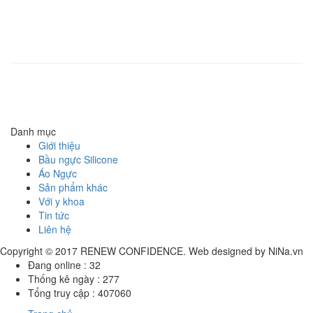
Điện thoại
: +65 62951190
Renew Confidence
| Malaysia
Asmedipro SDN BHD
Địa chỉ
: No.7, Jalan BRP5/8A, BuKit Rahman Putra 47000 Sungai Buloh,
Selangor D.E.Malaysia
Điện thoại
: +603 6150132
Danh mục
Giới thiệu
Bầu ngực Silicone
Áo Ngực
Sản phẩm khác
Với y khoa
Tin tức
Liên hệ
Copyright © 2017
RENEW CONFIDENCE
. Web designed by
NiNa.vn
Đang online :
32
Thống kê ngày :
277
Tổng truy cập :
407060