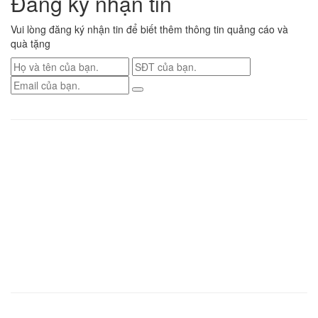
Đăng ký nhận tin
Vui lòng đăng ký nhận tin để biết thêm thông tin quảng cáo và
quà tặng
Renew Confidence
| Việt Nam
Tp.Hồ Chí Minh
Địa chỉ
: S2.02 VINHOME GRAND PARK, Nguyễn xiễn P. Long Thạnh Mỹ TP
Thủ Đức
Điện thoại
: 0936 559 081
Tp.Hà Nội
Địa chỉ
: Phòng 708 Toà No.17-3, Khu Đô Thị Mới Sài Đồng, Phố Nguyễn
Lam, Phường Phúc Đồng, Quận Long Biên, Thành phố Hà Nội
Điện thoại
: 093 995 8555
Renew Confidence
| Trụ sở chính tại Singapore
Asia Medical Supplies P.L
Địa chỉ
: 7 Kallang Place, #07-10 Singapore 339153