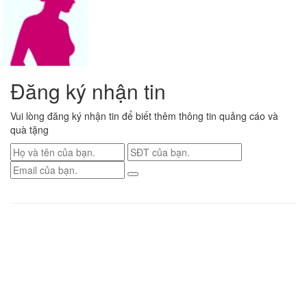
Đăng ký nhận tin
Vui lòng đăng ký nhận tin để biết thêm thông tin quảng cáo và
quà tặng
Renew Confidence
| Việt Nam
Tp.Hồ Chí Minh
Địa chỉ
: S2.02 VINHOME GRAND PARK, Nguyễn xiễn P. Long Thạnh Mỹ TP
Thủ Đức
Điện thoại
: 0936 559 081
Tp.Hà Nội
Địa chỉ
: Phòng 708 Toà No.17-3, Khu Đô Thị Mới Sài Đồng, Phố Nguyễn