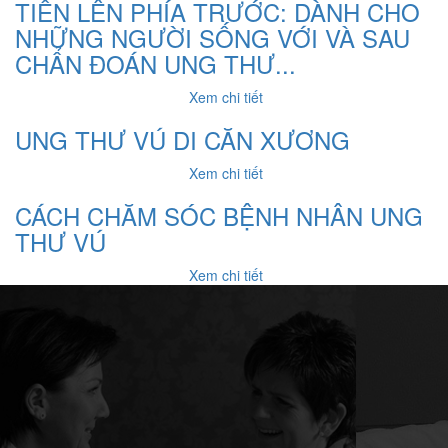
TIẾN LÊN PHÍA TRƯỚC: DÀNH CHO
NHỮNG NGƯỜI SỐNG VỚI VÀ SAU
CHẨN ĐOÁN UNG THƯ...
Xem chi tiết
UNG THƯ VÚ DI CĂN XƯƠNG
Xem chi tiết
CÁCH CHĂM SÓC BỆNH NHÂN UNG
THƯ VÚ
Xem chi tiết