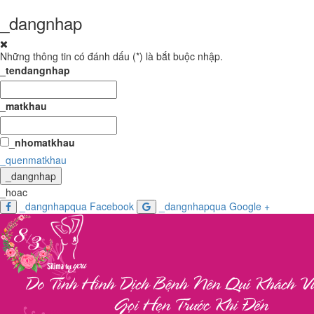
_dangnhap
Những thông tin có đánh dấu (
*
) là bắt buộc nhập.
_tendangnhap
_matkhau
_nhomatkhau
_quenmatkhau
_dangnhap
_hoac
_dangnhapqua Facebook
_dangnhapqua Google +