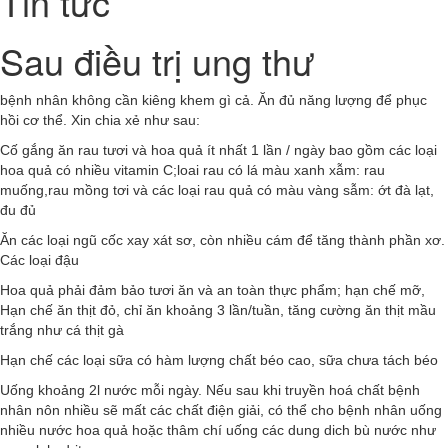
Tin tức
Sau điều trị ung thư
bệnh nhân không cần kiêng khem gì cả. Ăn đủ năng lượng để phục
hồi cơ thể. Xin chia xẻ như sau:
Cố gắng ăn rau tươi và hoa quả ít nhất 1 lần / ngày bao gồm các loại
hoa quả có nhiều vitamin C;loai rau có lá màu xanh xẫm: rau
muống,rau mồng tơi và các loại rau quả có màu vàng sẫm: ớt đà lạt,
đu đủ
Ăn các loại ngũ cốc xay xát sơ, còn nhiều cám để tăng thành phần xơ.
Các loại đậu
Hoa quả phải đảm bảo tươi ăn và an toàn thực phẩm; hạn chế mỡ,
Hạn chế ăn thịt đỏ, chỉ ăn khoảng 3 lần/tuần, tăng cường ăn thịt mầu
trắng như cá thịt gà
Hạn chế các loại sữa có hàm lượng chất béo cao, sữa chưa tách béo
Uống khoảng 2l nước mỗi ngày. Nếu sau khi truyền hoá chất bệnh
nhân nôn nhiều sẽ mất các chất điện giải, có thể cho bệnh nhân uống
nhiều nước hoa quả hoặc thâm chí uống các dung dich bù nước như