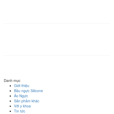
Lam, Phường Phúc Đồng, Quận Long Biên, Thành phố Hà Nội
Điện thoại
: 093 995 8555
Renew Confidence
| Trụ sở chính tại Singapore
Asia Medical Supplies P.L
Địa chỉ
: 7 Kallang Place, #07-10 Singapore 339153
Điện thoại
: +65 62951190
Renew Confidence
| Malaysia
Asmedipro SDN BHD
Địa chỉ
: No.7, Jalan BRP5/8A, BuKit Rahman Putra 47000 Sungai Buloh,
Selangor D.E.Malaysia
Điện thoại
: +603 6150132
Danh mục
Giới thiệu
Bầu ngực Silicone
Áo Ngực
Sản phẩm khác
Với y khoa
Tin tức